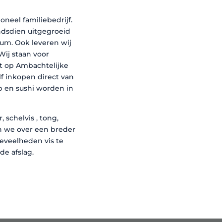
ioneel familiebedrijf.
indsdien uitgegroeid
lum. Ook leveren wij
Wij staan voor
igt op Ambachtelijke
f inkopen direct van
oep en sushi worden in
, schelvis , tong,
n we over een breder
oeveelheden vis te
de afslag.